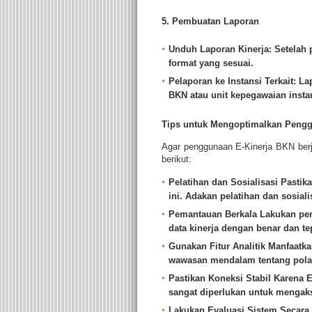
5. Pembuatan Laporan
Unduh Laporan Kinerja
: Setelah
format yang sesuai.
Pelaporan ke Instansi Terkait
: La
BKN atau unit kepegawaian insta
Tips untuk Mengoptimalkan Pengg
Agar penggunaan E-Kinerja BKN berja
berikut:
Pelatihan dan Sosialisasi
Pastik
ini.
Adakan pelatihan dan sosialis
Pemantauan Berkala
Lakukan pem
data kinerja dengan benar dan te
Gunakan Fitur Analitik
Manfaatkan
wawasan mendalam tentang pola 
Pastikan Koneksi Stabil
Karena E-
sangat diperlukan untuk mengak
Lakukan Evaluasi Sistem
Secara 