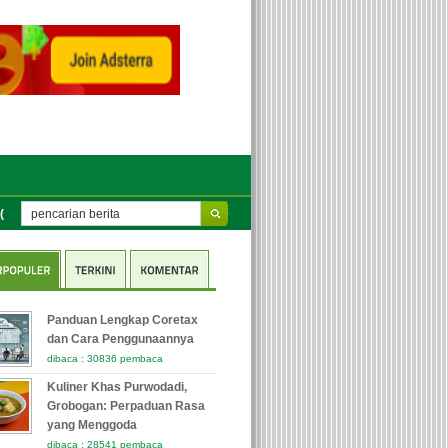
M) ke e-Kinerja BKN untuk Tenaga Pengajar Guru
Sejarah BRICS dan Peran 
Panduan Lengkap Coretax
dan Cara Penggunaannya
dibaca : 30836 pembaca
Kuliner Khas Purwodadi,
Grobogan: Perpaduan Rasa
yang Menggoda
dibaca : 28541 pembaca