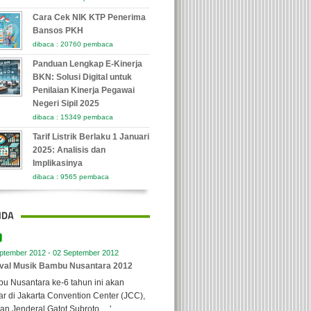
Cara Cek NIK KTP Penerima
Bansos PKH
dibaca : 20760 pembaca
Panduan Lengkap E-Kinerja
BKN: Solusi Digital untuk
Penilaian Kinerja Pegawai
Negeri Sipil 2025
dibaca : 15349 pembaca
Tarif Listrik Berlaku 1 Januari
2025: Analisis dan
Implikasinya
dibaca : 9565 pembaca
ptember 2012 - 02 September 2012
ival Musik Bambu Nusantara 2012
u Nusantara ke-6 tahun ini akan
ar di Jakarta Convention Center (JCC),
lan Jenderal Gatot Subroto, ...'