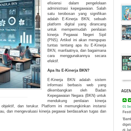
efisiensi dalam pengelolaan
administrasi kepegawaian.
Salah
satu terobosan yang signifikan
adalah E-Kinerja BKN, sebuah
platform digital yang dirancang
untuk mempermudah penilaian
kinerja Pegawai Negeri Sipil
(PNS). Artikel ini akan mengupas
tuntas tentang apa itu E-Kinerja
BKN, manfaatnya, dan bagaimana
cara menggunakannya secara
efektif.
Apa Itu E-Kinerja BKN?
E-Kinerja BKN adalah sistem
informasi berbasis web yang
dikembangkan oleh Badan
Kepegawaian Negara (BKN) untuk
mendukung penilaian kinerja
 objektif, dan terukur. Platform ini memungkinkan instansi
01 Se
au, dan mengevaluasi kinerja pegawai berdasarkan tugas dan
Fest
'Bamb
digel
di Ja