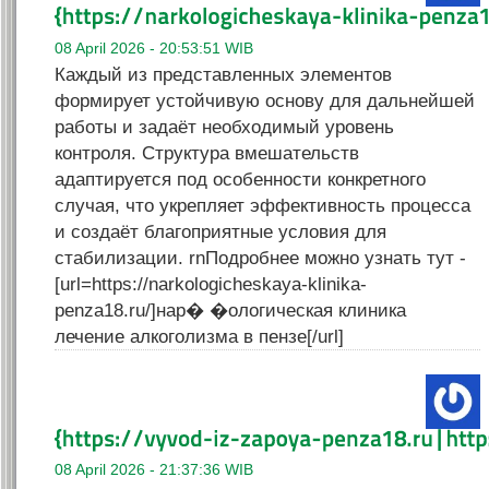
08 April 2026 - 20:53:51 WIB
Каждый из представленных элементов
формирует устойчивую основу для дальнейшей
работы и задаёт необходимый уровень
контроля. Структура вмешательств
адаптируется под особенности конкретного
случая, что укрепляет эффективность процесса
и создаёт благоприятные условия для
стабилизации. rnПодробнее можно узнать тут -
[url=https://narkologicheskaya-klinika-
penza18.ru/]нар� �ологическая клиника
лечение алкоголизма в пензе[/url]
08 April 2026 - 21:37:36 WIB