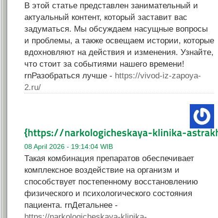
В этой статье представлен занимательный и
актуальный контент, который заставит вас
задуматься. Мы обсуждаем насущные вопросы
и проблемы, а также освещаем истории, которые
вдохновляют на действия и изменения. Узнайте,
что стоит за событиями нашего времени!
rnРазобраться лучше -
https://vivod-iz-zapoya-
2.ru/
08 April 2026 - 19:14:04 WIB
Такая комбинация препаратов обеспечивает
комплексное воздействие на организм и
способствует постепенному восстановлению
физического и психологического состояния
пациента. rnДетальнее -
https://narkologicheskaya-klinika-