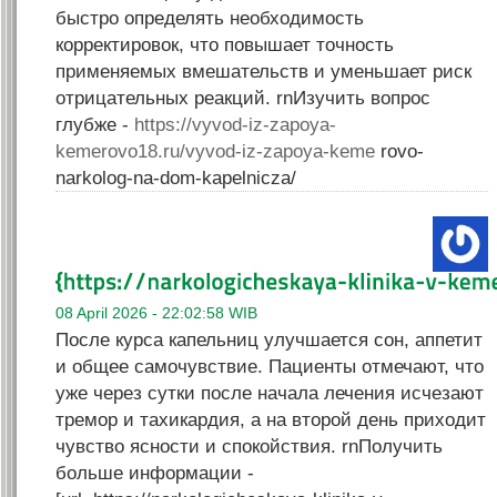
быстро определять необходимость
корректировок, что повышает точность
применяемых вмешательств и уменьшает риск
отрицательных реакций. rnИзучить вопрос
глубже -
https://vyvod-iz-zapoya-
kemerovo18.ru/vyvod-iz-zapoya-keme
rovo-
narkolog-na-dom-kapelnicza/
08 April 2026 - 22:02:58 WIB
После курса капельниц улучшается сон, аппетит
и общее самочувствие. Пациенты отмечают, что
уже через сутки после начала лечения исчезают
тремор и тахикардия, а на второй день приходит
чувство ясности и спокойствия. rnПолучить
больше информации -