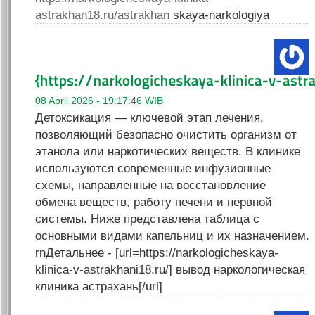
astrakhan18.ru/astrakhan
skaya-narkologiya
08 April 2026 - 19:17:46 WIB
Детоксикация — ключевой этап лечения,
позволяющий безопасно очистить организм от
этанола или наркотических веществ. В клинике
используются современные инфузионные
схемы, направленные на восстановление
обмена веществ, работу печени и нервной
системы. Ниже представлена таблица с
основными видами капельниц и их назначением.
rnДетальнее - [url=https://narkologicheskaya-
klinica-v-astrakhani18.ru/] вывод наркологическая
клиника астрахань[/url]