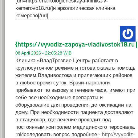
[url=https://narkologicheskaya-klinika-v-
kemerovo18.ru/]н аркологическая клиника
кемерово[/url]
08 April 2026 - 22:05:28 WIB
Клиника «ВладТрезвие Центр» работает в
круглосуточном режиме и готова оказать помощь
жителям Владивостока и прилегающих районов
в любое время суток. Врачи-наркологи
прибывают по вызову в течение часа, имеют при
себе все необходимые препараты и
оборудование для проведения детоксикации на
дому. При необходимости пациента доставляют
в стационар, где лечение проходит под
постоянным контролем медицинского персонала.
rnИсследовать вопрос подробнее -
http://vyvodiz-