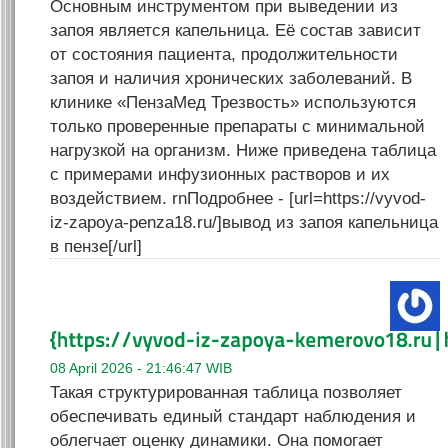
Основным инструментом при выведении из
запоя является капельница. Её состав зависит
от состояния пациента, продолжительности
запоя и наличия хронических заболеваний. В
клинике «ПензаМед Трезвость» используются
только проверенные препараты с минимальной
нагрузкой на организм. Ниже приведена таблица
с примерами инфузионных растворов и их
воздействием. rnПодробнее - [url=https://vyvod-
iz-zapoya-penza18.ru/]вывод из запоя капельница
в пензе[/url]
08 April 2026 - 21:46:47 WIB
Такая структурированная таблица позволяет
обеспечивать единый стандарт наблюдения и
облегчает оценку динамики. Она помогает