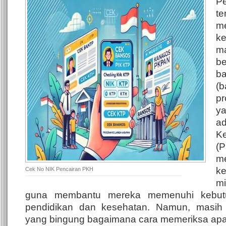
P
t
m
ke
m
b
b
(
p
y
a
K
(
m
k
Cek No NIK Pencairan PKH
m
guna membantu mereka memenuhi kebutuh
pendidikan dan kesehatan. Namun, masih
yang bingung bagaimana cara memeriksa apa