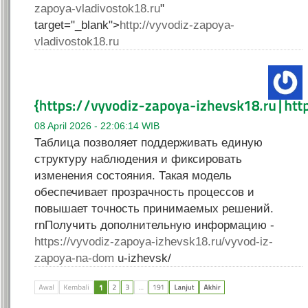
zapoya-vladivostok18.ru
"
target="_blank">
http://vyvodiz-zapoya-
vladivostok18.ru
08 April 2026 - 22:06:14 WIB
Таблица позволяет поддерживать единую
структуру наблюдения и фиксировать
изменения состояния. Такая модель
обеспечивает прозрачность процессов и
повышает точность принимаемых решений.
rnПолучить дополнительную информацию -
https://vyvodiz-zapoya-izhevsk18.ru/vyvod-iz-
zapoya-na-dom
u-izhevsk/