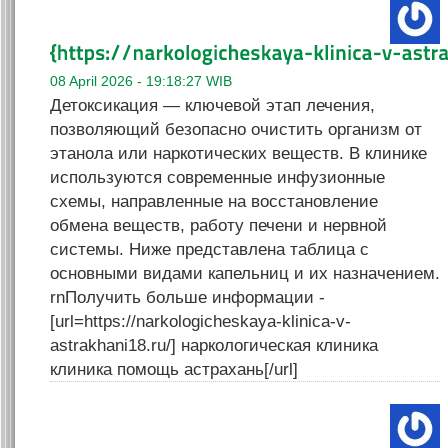
08 April 2026 - 19:18:27 WIB
Детоксикация — ключевой этап лечения,
позволяющий безопасно очистить организм от
этанола или наркотических веществ. В клинике
используются современные инфузионные
схемы, направленные на восстановление
обмена веществ, работу печени и нервной
системы. Ниже представлена таблица с
основными видами капельниц и их назначением.
rnПолучить больше информации -
[url=https://narkologicheskaya-klinica-v-
astrakhani18.ru/] наркологическая клиника
клиника помощь астрахань[/url]