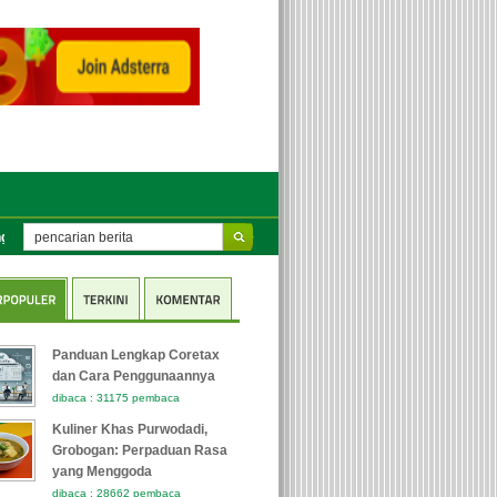
ar (PMM) ke e-Kinerja BKN untuk Tenaga Pengajar Guru
Sejarah BRICS dan
Panduan Lengkap Coretax
dan Cara Penggunaannya
dibaca : 31175 pembaca
Kuliner Khas Purwodadi,
Grobogan: Perpaduan Rasa
yang Menggoda
dibaca : 28662 pembaca