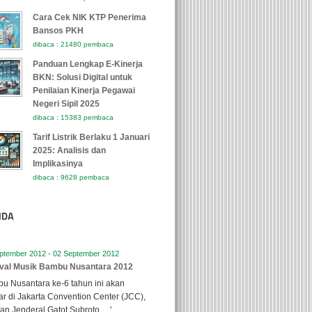
Cara Cek NIK KTP Penerima
Bansos PKH
dibaca : 21480 pembaca
Panduan Lengkap E-Kinerja
BKN: Solusi Digital untuk
Penilaian Kinerja Pegawai
Negeri Sipil 2025
dibaca : 15383 pembaca
Tarif Listrik Berlaku 1 Januari
2025: Analisis dan
Implikasinya
dibaca : 9628 pembaca
ptember 2012 - 02 September 2012
ival Musik Bambu Nusantara 2012
u Nusantara ke-6 tahun ini akan
ar di Jakarta Convention Center (JCC),
lan Jenderal Gatot Subroto, ...'