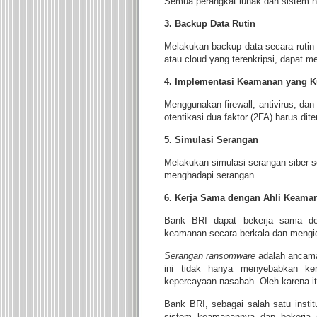
Semua perangkat lunak dan sistem h
3. Backup Data Rutin
Melakukan backup data secara rutin 
atau cloud yang terenkripsi, dapat m
4. Implementasi Keamanan yang K
Menggunakan firewall, antivirus, da
otentikasi dua faktor (2FA) harus dit
5. Simulasi Serangan
Melakukan simulasi serangan siber s
menghadapi serangan.
6. Kerja Sama dengan Ahli Keama
Bank BRI dapat bekerja sama de
keamanan secara berkala dan mengide
Serangan ransomware
adalah ancama
ini tidak hanya menyebabkan keru
kepercayaan nasabah. Oleh karena it
Bank BRI, sebagai salah satu instit
sistem keamanannya dan bekerja 