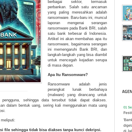
berbagai sektor, termasuk
perbankan. Salah satu ancaman
yang paling meresahkan adalah
ransomware. Baru-baru ini, muncul
laporan mengenai serangan
ransomware pada Bank BRI, salah
satu bank terbesar di Indonesia.
Artikel ini akan membahas apa itu
ransomware, bagaimana serangan
ini memengaruhi Bank BRI, dan
langkah-langkah yang bisa diambil
untuk mencegah kejadian serupa
di masa depan.
Apa Itu Ransomware?
Ransomware adalah jenis
perangkat lunak berbahaya
(malware) yang dirancang untuk
 pengguna, sehingga data tersebut tidak dapat diakses.
an dalam bentuk uang, sering kali menggunakan mata uang
01 Se
psi.
Fest
'Bamb
meliputi:
digel
 file sehingga tidak bisa diakses tanpa kunci dekripsi.
di Ja