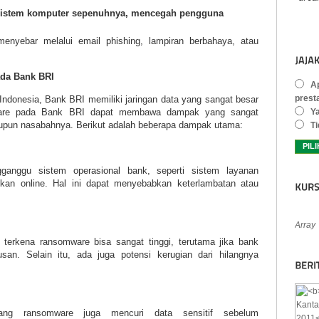
istem komputer sepenuhnya, mencegah pengguna
enyebar melalui email phishing, lampiran berbahaya, atau
da Bank BRI
Ap
prest
 Indonesia, Bank BRI memiliki jaringan data yang sangat besar
Y
ware pada Bank BRI dapat membawa dampak yang sangat
upun nasabahnya. Berikut adalah beberapa dampak utama:
Ti
anggu sistem operasional bank, seperti sistem layanan
nkan online.
Hal ini dapat menyebabkan keterlambatan atau
Array
terkena ransomware bisa sangat tinggi, terutama jika bank
n. Selain itu, ada juga potensi kerugian dari hilangnya
ang ransomware juga mencuri data sensitif sebelum