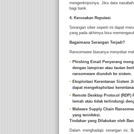
mengenkripsinya. Jika data nasabah
bagi bank.
4. Kerusakan Reputasi
Serangan siber seperti ini dapat me
yang pada akhirnya bisa memengaruh
Bagaimana Serangan Terjadi?
Ransomware biasanya menyebar mela
Phishing Email
Penyerang mengir
dengan lampiran atau tautan ber
ransomware diunduh ke sistem.
Eksploitasi Kerentanan Sistem
Ji
dapat mengeksploitasi kerentanan
Remote Desktop Protocol (RDP)
P
lemah atau tidak terlindungi den
Malware Supply Chain
Ransomwar
yang terinfeksi.
Tindakan yang Dilakukan oleh Ban
Dalam menghadapi serangan ini, B