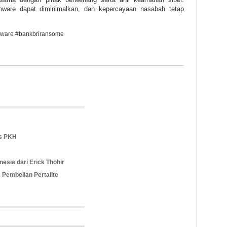
ware dapat diminimalkan, dan kepercayaan nasabah tetap
eware #bankbriransome
s PKH
sia dari Erick Thohir
Pembelian Pertalite