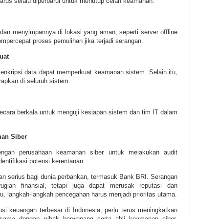
arus selalu diperbarui untuk menutup celah keamanan.
dan menyimpannya di lokasi yang aman, seperti server offline
empercepat proses pemulihan jika terjadi serangan.
uat
n enkripsi data dapat memperkuat keamanan sistem. Selain itu,
erapkan di seluruh sistem.
ecara berkala untuk menguji kesiapan sistem dan tim IT dalam
nan Siber
ngan perusahaan keamanan siber untuk melakukan audit
ntifikasi potensi kerentanan.
n serius bagi dunia perbankan, termasuk Bank BRI. Serangan
gian finansial, tetapi juga dapat merusak reputasi dan
u, langkah-langkah pencegahan harus menjadi prioritas utama.
usi keuangan terbesar di Indonesia, perlu terus meningkatkan
sama dengan pihak berwenang serta ahli keamanan siber.