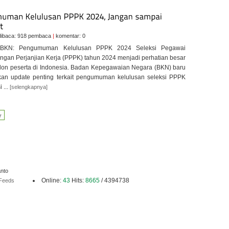
ibaca: 918 pembaca
|
komentar: 0
u BKN: Pengumuman Kelulusan PPPK 2024 Seleksi Pegawai
ngan Perjanjian Kerja (PPPK) tahun 2024 menjadi perhatian besar
alon peserta di Indonesia. Badan Kepegawaian Negara (BKN) baru
an update penting terkait pengumuman kelulusan seleksi PPPK
 ...
[selengkapnya]
anto
Online:
43
Hits:
8665
/ 4394738
Feeds