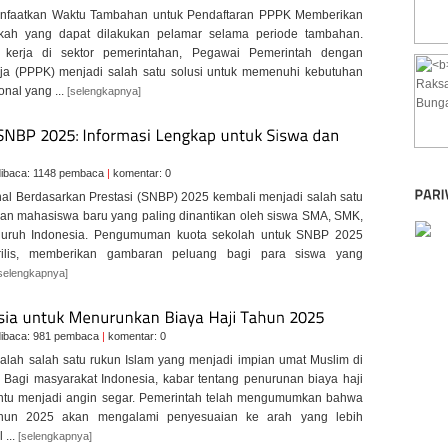
anfaatkan Waktu Tambahan untuk Pendaftaran PPPK Memberikan
gkah yang dapat dilakukan pelamar selama periode tambahan.
kerja di sektor pemerintahan, Pegawai Pemerintah dengan
rja (PPPK) menjadi salah satu solusi untuk memenuhi kebutuhan
onal yang ...
[selengkapnya]
ibaca: 1148 pembaca
|
komentar: 0
nal Berdasarkan Prestasi (SNBP) 2025 kembali menjadi salah satu
aan mahasiswa baru yang paling dinantikan oleh siswa SMA, SMK,
luruh Indonesia. Pengumuman kuota sekolah untuk SNBP 2025
rilis, memberikan gambaran peluang bagi para siswa yang
selengkapnya]
ibaca: 981 pembaca
|
komentar: 0
dalah salah satu rukun Islam yang menjadi impian umat Muslim di
. Bagi masyarakat Indonesia, kabar tentang penurunan biaya haji
ntu menjadi angin segar. Pemerintah telah mengumumkan bahwa
ahun 2025 akan mengalami penyesuaian ke arah yang lebih
 ...
[selengkapnya]