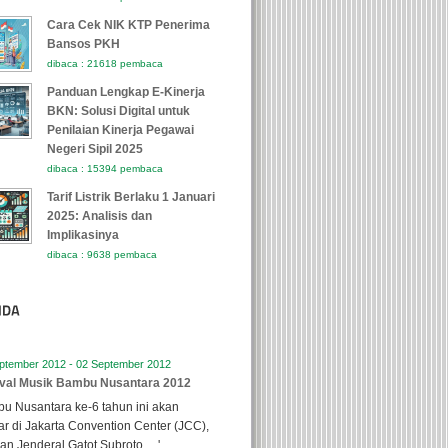
Cara Cek NIK KTP Penerima
Bansos PKH
dibaca : 21618 pembaca
Panduan Lengkap E-Kinerja
BKN: Solusi Digital untuk
Penilaian Kinerja Pegawai
Negeri Sipil 2025
dibaca : 15394 pembaca
Tarif Listrik Berlaku 1 Januari
2025: Analisis dan
Implikasinya
dibaca : 9638 pembaca
ptember 2012 - 02 September 2012
ival Musik Bambu Nusantara 2012
u Nusantara ke-6 tahun ini akan
ar di Jakarta Convention Center (JCC),
lan Jenderal Gatot Subroto, ...'