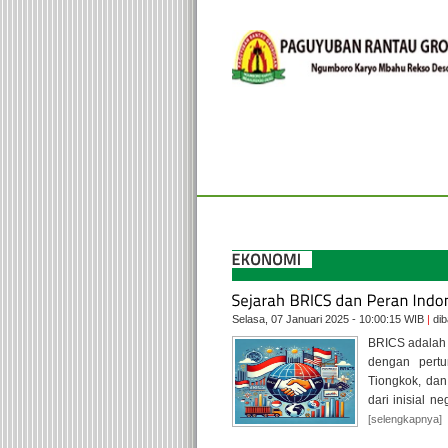
HOME
EKONOMI
TEKNOLOGI
HBH PRG yang Ke 13
Aplikasi Rumah Pendid
Selasa, 07 Januari 2025 - 10:00:15 WIB
|
dib
BRICS adalah 
dengan pertu
Tiongkok, dan
dari inisial n
[selengkapnya]