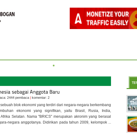
HIBURAN
KOPDAR
TENTANG KAMI
VIDEO
KESEHATAN
ikan Untuk Guru Dan Murid
Tata Cara Sinkronisasi Platform Merdeka Menga
aca: 2444 pembaca
|
komentar: 2
sebuah blok ekonomi yang terdiri dari negara-negara berkembang
mbuhan ekonomi yang signifikan, yaitu Brasil, Rusia, India,
 Afrika Selatan. Nama "BRICS" merupakan akronim yang berasal
egara-negara anggotanya. Didirikan pada tahun 2009, kelompok ...