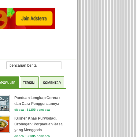
jar (PMM) ke e-Kinerja BKN untuk Tenaga Pengajar Guru
Sejarah BRICS da
Panduan Lengkap Coretax
dan Cara Penggunaannya
dibaca : 31255 pembaca
Kuliner Khas Purwodadi,
Grobogan: Perpaduan Rasa
yang Menggoda
dibaca : 28685 pembaca