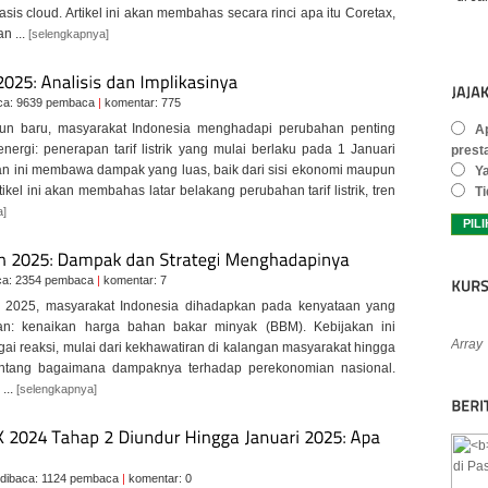
asis cloud. Artikel ini akan membahas secara rinci apa itu Coretax,
n ...
[selengkapnya]
ca: 9639 pembaca
|
komentar: 775
un baru, masyarakat Indonesia menghadapi perubahan penting
Ap
nergi: penerapan tarif listrik yang mulai berlaku pada 1 Januari
prest
an ini membawa dampak yang luas, baik dari sisi ekonomi maupun
Y
tikel ini akan membahas latar belakang perubahan tarif listrik, tren
Ti
a]
ca: 2354 pembaca
|
komentar: 7
n 2025, masyarakat Indonesia dihadapkan pada kenyataan yang
kan: kenaikan harga bahan bakar minyak (BBM). Kebijakan ini
Array
ai reaksi, mulai dari kekhawatiran di kalangan masyarakat hingga
entang bagaimana dampaknya terhadap perekonomian nasional.
 ...
[selengkapnya]
dibaca: 1124 pembaca
|
komentar: 0