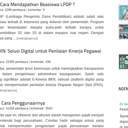
ca: 2286 pembaca
|
komentar: 0
P (Lembaga Pengelola Dana Pendidikan) adalah salah satu
swa terbaik di Indonesia yang didanai oleh pemerintah. Program
kan kesempatan kepada putra-putri terbaik bangsa untuk
pendidikan S2 dan S3 di dalam maupun luar negeri. Dengan
tas yang ...
[selengkapnya]
aca: 15395 pembaca
|
komentar: 436
tal, pemerintah terus berinovasi untuk meningkatkan transparansi
i dalam pengelolaan administrasi kepegawaian. Salah satu
g signifikan adalah E-Kinerja BKN, sebuah platform digital yang
uk mempermudah penilaian kinerja Pegawai Negeri Sipil (PNS).
elengkapnya]
01 Se
aca: 31256 pembaca
|
komentar: 3543
Fest
tal saat ini, efisiensi dan akurasi dalam manajemen pajak menjadi
'Bamb
ndesak bagi perusahaan. Coretax hadir sebagai solusi yang
digel
ntuk mempermudah pengelolaan pajak perusahaan melalui
di Ja