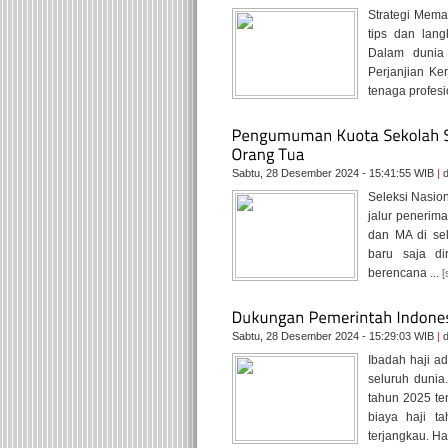
Strategi Mem
tips dan lan
Dalam dunia 
Perjanjian Ke
tenaga profesi
Sabtu, 28 Desember 2024 - 15:41:55 WIB
|
d
Seleksi Nasio
jalur penerim
dan MA di se
baru saja di
berencana ...
[
Sabtu, 28 Desember 2024 - 15:29:03 WIB
|
d
Ibadah haji a
seluruh dunia
tahun 2025 te
biaya haji t
terjangkau. Hal