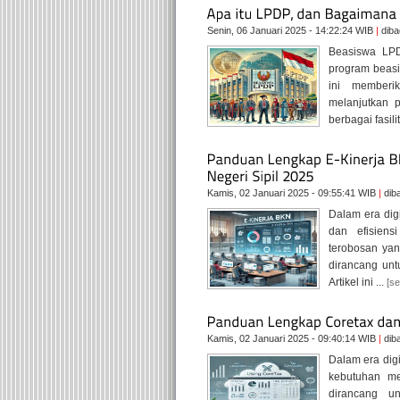
Senin, 06 Januari 2025 - 14:22:24 WIB
|
diba
Beasiswa LPD
program beasi
ini memberi
melanjutkan 
berbagai fasili
Kamis, 02 Januari 2025 - 09:55:41 WIB
|
dib
Dalam era digi
dan efisiens
terobosan yan
dirancang unt
Artikel ini ...
[s
Kamis, 02 Januari 2025 - 09:40:14 WIB
|
dib
Dalam era digi
kebutuhan me
dirancang u