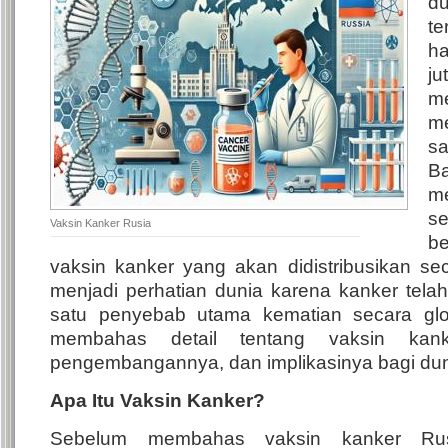
du
t
h
j
m
m
sa
B
m
s
Vaksin Kanker Rusia
b
vaksin kanker yang akan didistribusikan sec
menjadi perhatian dunia karena kanker tela
satu penyebab utama kematian secara globa
membahas detail tentang vaksin kank
pengembangannya, dan implikasinya bagi dun
Apa Itu Vaksin Kanker?
Sebelum membahas vaksin kanker Rusi