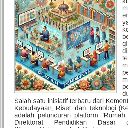
k
m
e
y
k
b
g
d
t
m
p
m
p
d
Salah satu inisiatif terbaru dari Kemen
Kebudayaan, Riset, dan Teknologi (K
adalah peluncuran platform "Rumah 
Direktorat Pendidikan Dasar