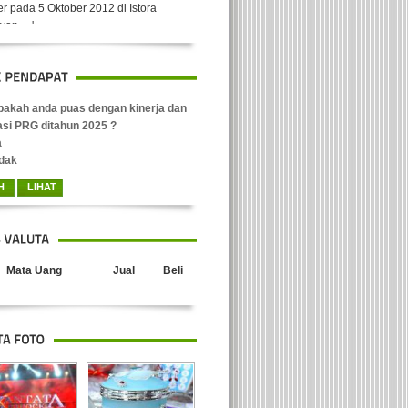
an, ...'
akah anda puas dengan kinerja dan
asi PRG ditahun 2025 ?
a
dak
Mata Uang
Jual
Beli