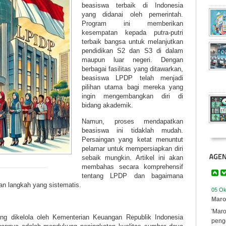
beasiswa terbaik di Indonesia
yang didanai oleh pemerintah.
Program ini memberikan
kesempatan kepada putra-putri
terbaik bangsa untuk melanjutkan
pendidikan S2 dan S3 di dalam
maupun luar negeri. Dengan
berbagai fasilitas yang ditawarkan,
beasiswa LPDP telah menjadi
pilihan utama bagi mereka yang
ingin mengembangkan diri di
bidang akademik.
Namun, proses mendapatkan
beasiswa ini tidaklah mudah.
Persaingan yang ketat menuntut
pelamar untuk mempersiapkan diri
sebaik mungkin. Artikel ini akan
membahas secara komprehensif
tentang LPDP dan bagaimana
05 Ok
an langkah yang sistematis.
Maro
'Mar
peng
g dikelola oleh Kementerian Keuangan Republik Indonesia
konse