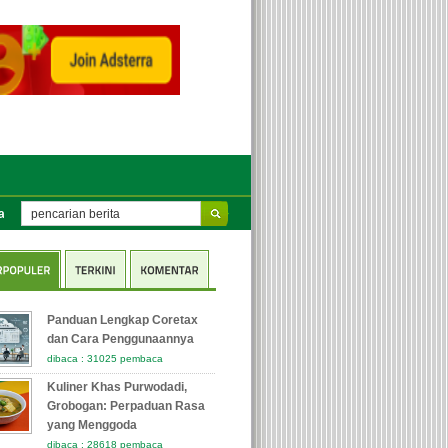
ngajar (PMM) ke e-Kinerja BKN untuk Tenaga Pengajar Guru
Sejarah BRICS 
Panduan Lengkap Coretax
dan Cara Penggunaannya
dibaca : 31025 pembaca
Kuliner Khas Purwodadi,
Grobogan: Perpaduan Rasa
yang Menggoda
dibaca : 28618 pembaca