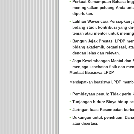
Perkuat Kemampuan Bahasa Ingg
meningkatkan peluang Anda untuk 
diperlukan.
Latihan Wawancara
Persiapkan j
bidang studi, kontribusi yang d
teman atau mentor untuk meningk
Bangun Jejak Prestasi
LPDP menyu
bidang akademik, organisasi, at
dengan jelas dan relevan.
Jaga Keseimbangan Mental dan F
menjaga kesehatan fisik dan men
Manfaat Beasiswa LPDP
Mendapatkan beasiswa LPDP memberi
Pembiayaan penuh
: Tidak perlu 
Tunjangan hidup
: Biaya hidup s
Jaringan luas
: Kesempatan berte
Dukungan untuk penelitian
: Dan
atau disertasi.