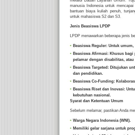
melalui Badan Layanan Umum. Tuju
manusia Indonesia untuk mencapai
bantuan biaya kuliah penuh, tunja
untuk mahasiswa S2 dan S3.
Jenis Beasiswa LPDP
LPDP menawarkan beberapa jenis bea
Beasiswa Reguler
: Untuk umum, 
Beasiswa Afirmasi
: Khusus bagi 
pelamar dengan disabilitas, atau
Beasiswa Targeted
: Ditujukan unt
dan pendidikan.
Beasiswa Co-Funding
: Kolaboras
Beasiswa Riset dan Inovasi
: Unt
kebutuhan nasional.
Syarat dan Ketentuan Umum
Sebelum melamar, pastikan Anda mem
Warga Negara Indonesia (WNI)
.
Memiliki gelar sarjana untuk pr