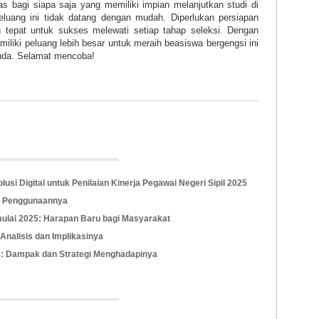
 bagi siapa saja yang memiliki impian melanjutkan studi di
peluang ini tidak datang dengan mudah. Diperlukan persiapan
g tepat untuk sukses melewati setiap tahap seleksi. Dengan
liki peluang lebih besar untuk meraih beasiswa bergengsi ini
nda. Selamat mencoba!
si Digital untuk Penilaian Kinerja Pegawai Negeri Sipil 2025
a Penggunaannya
mulai 2025: Harapan Baru bagi Masyarakat
: Analisis dan Implikasinya
5: Dampak dan Strategi Menghadapinya