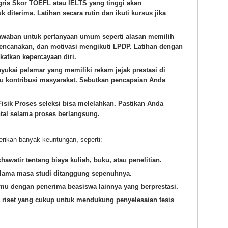
ris
Skor TOEFL atau IELTS yang tinggi akan
diterima. Latihan secara rutin dan ikuti kursus jika
awaban untuk pertanyaan umum seperti alasan memilih
irencanakan, dan motivasi mengikuti LPDP. Latihan dengan
atkan kepercayaan diri.
kai pelamar yang memiliki rekam jejak prestasi di
au kontribusi masyarakat. Sebutkan pencapaian Anda
isik
Proses seleksi bisa melelahkan. Pastikan Anda
tal selama proses berlangsung.
kan banyak keuntungan, seperti:
khawatir tentang biaya kuliah, buku, atau penelitian.
elama masa studi ditanggung sepenuhnya.
mu dengan penerima beasiswa lainnya yang berprestasi.
a riset yang cukup untuk mendukung penyelesaian tesis