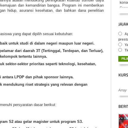
annya adalah mendukung peningkatan kualitas sumber daya
Senay
 kemajuan dan kemandirian bangsa. Program ini memberikan
ngan hidup, asuransi kesehatan, dan bahkan dana penelitian
siswa yang dapat dipilih sesuai kebutuhan:
Ap
prest
baik untuk studi di dalam negeri maupun luar negeri.
Y
Ti
pelamar dari daerah 3T (Tertinggal, Terdepan, dan Terluar),
 kelompok tertentu lainnya.
uk sektor-sektor prioritas seperti teknologi, kesehatan,
i antara LPDP dan pihak sponsor lainnya.
uk mendukung riset strategis yang relevan dengan
Array
enuhi persyaratan dasar berikut:
ogram S2 atau gelar magister untuk program S3.