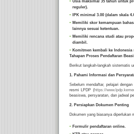
Usia maksimal 35 tahun untuk p
reguler).
IPK minimal 3.00 (dalam skala 4.00
Memiliki skor kemampuan bahasa I
lainnya sesuai ketentuan.
Memiliki rencana studi atau prop
diambil.
Komitmen kembali ke Indonesia s
Tahapan Proses Pendaftaran Beas
Berikut langkah-langkah sistematis
1. Pahami Informasi dan Persyarat
Sebelum mendaftar, pelajari denga
resmi LPDP (
https://www.lpdp.keme
beasiswa, persyaratan, dan jadwal pe
2. Persiapkan Dokumen Penting
Dokumen yang biasanya diperlukan me
Formulir pendaftaran online.